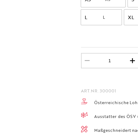
L
XL
Zweiteiler
Hose
Menge
ART.NR.
300001
Österreichische Loh
Ausstatter des ÖSV 
Maßgeschneidert n