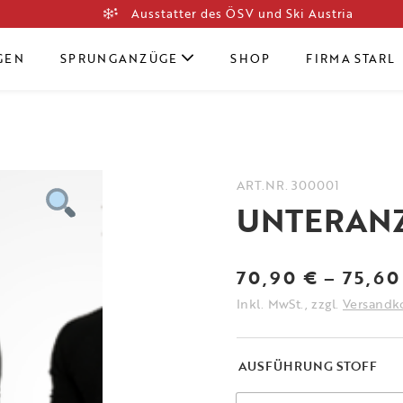
Ausstatter des ÖSV und Ski Austria
GEN
SPRUNGANZÜGE
SHOP
FIRMA STARL
ART.NR.
300001
UNTERAN
70,90
€
–
75,6
Inkl. MwSt., zzgl.
Versandk
AUSFÜHRUNG STOFF