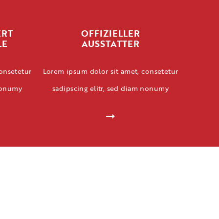
ERT
OFFIZIELLER
LE
AUSSTATTER
onsetetur
Lorem ipsum dolor sit amet, consetetur
 nonumy
sadipscing elitr, sed diam nonumy