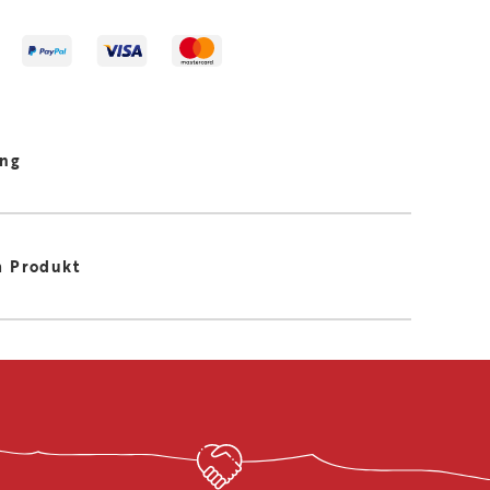
ung
m Produkt