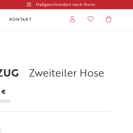
Maßgeschneidert nach Norm
KONTAKT
ZUG
Zweiteiler Hose
Preisspanne:
0
€
70,90 €
osten
bis
75,60 €