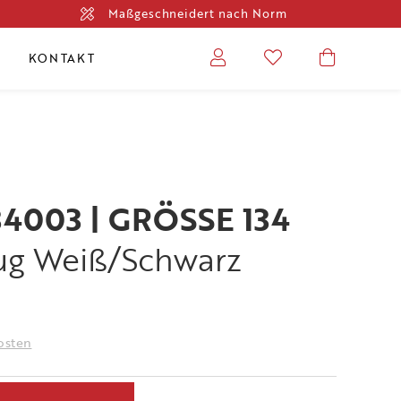
Maßgeschneidert nach Norm
KONTAKT
34003 | GRÖSSE 134
ug Weiß/schwarz
osten