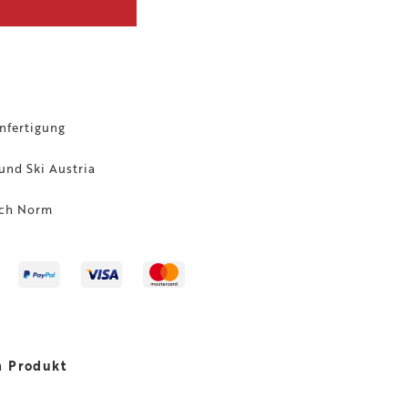
nfertigung
und Ski Austria
ach Norm
m Produkt